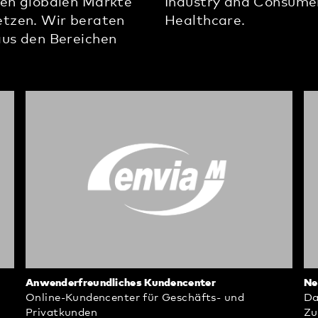
uen globalen Märkte
Industry and Consumer
etzen. Wir beraten
Healthcare.
us den Bereichen
Anwenderfreundliches Kundencenter
Ne
Online-Kundencenter für Geschäfts- und
Da
Privatkunden
Zu