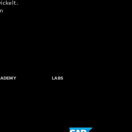
ickelt.
en
CADEMY
LABS