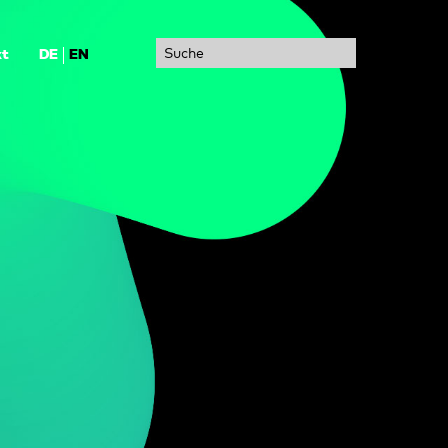
Suche
kt
DE
EN