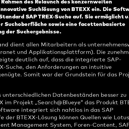
m Rahmen des Relaunch des konzernweiten
innovative Suchlösung von BTEXX ein. Die Soft
Standard SAP TREX-Suche auf. Sie ermöglicht u.
der Suchoberfläche sowie eine facettenbasierte
ng der Suchergebnisse.
and dient allen Mitarbeitern als unternehmens
tranet und Applikationsplattform). Die zuneh
igte deutlich auf, dass die integrierte SAP-
X-Suche, den Anforderungen an intuitive
genügte. Somit war der Grundstein für das Pro
 unterschiedlichen Datenbeständen besser zu
XX im Projekt „Search@Blueye“ das Produkt B
oftware integriert sich nahtlos in das SAP
fe der BTEXX-Lösung können Quellen wie Lotu
ent Management System, Foren-Content, SA