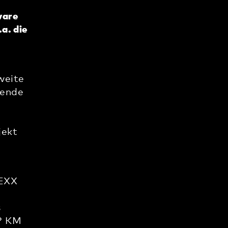
ware
a. die
weite
mende
jekt
TEXX
s
P KM