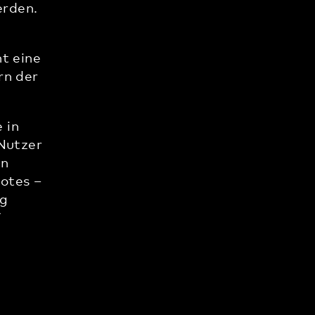
erden.
ht eine
rn der
 in
 Nutzer
en
otes –
ng
V